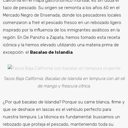
California en el mapa gastronómico mundial, es sin duda el
taco de pescado. Su origen se remonta a los años 60 en el
Mercado Negro de Ensenada, donde los pescadores locales
comenzaron a freír el pescado fresco en un rebozado ligero
inspirado por la influencia de los inmigrantes asiáticos en la
región. En De Pancho a Zapata, hemos tomado esta receta
icónica y la hemos elevado utilizando una materia prima de
excepción: el
Bacalao de Islandia
.
Tacos Baja California: Bacalao de Islandia en tempura con ali-oli
de mango y frescura cítrica.
¿Por qué bacalao de Islandia? Porque su carne blanca, firme y
que se deshace en lascas es el vehículo perfecto para
nuestra tempura. La técnica es fundamental: buscamos un
rebozado que proteja el pescado, manteniendo toda su