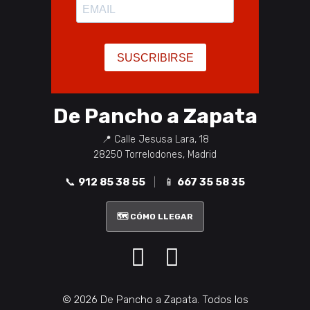
De Pancho a Zapata
📍
Calle Jesusa Lara, 18
28250
Torrelodones
,
Madrid
📞
912 85 38 55
|
📱
667 35 58 35
🗺️ CÓMO LLEGAR
©
2026
De Pancho a Zapata. Todos los